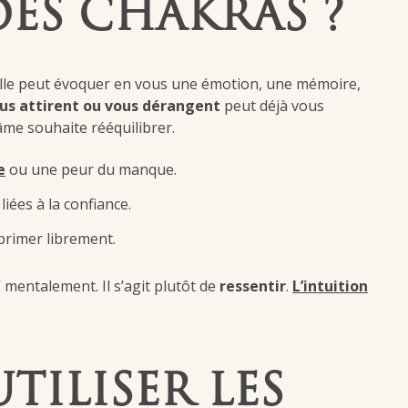
ES CHAKRAS ?
Elle peut évoquer en vous une émotion, une mémoire,
us attirent ou vous dérangent
peut déjà vous
âme souhaite rééquilibrer.
e
ou une peur du manque.
iées à la confiance.
primer librement.
 mentalement. Il s’agit plutôt de
ressentir
.
L’
intuition
ILISER LES