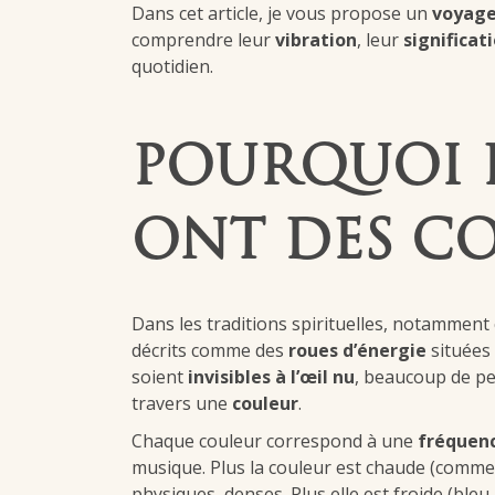
Dans cet article, je vous propose un
voyag
comprendre leur
vibration
, leur
significat
quotidien.
POURQUOI 
ONT DES CO
Dans les traditions spirituelles, notamment 
décrits comme des
roues d’énergie
situées 
soient
invisibles à l’œil nu
, beaucoup de pe
travers une
couleur
.
Chaque couleur correspond à une
fréquenc
musique. Plus la couleur est chaude (comme l
physiques, denses. Plus elle est froide (bleu, 