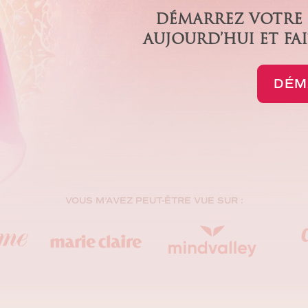
DÉMARREZ VOTRE P
AUJOURD’HUI ET FAI
DÉM
VOUS M’AVEZ PEUT-ÊTRE VUE SUR :