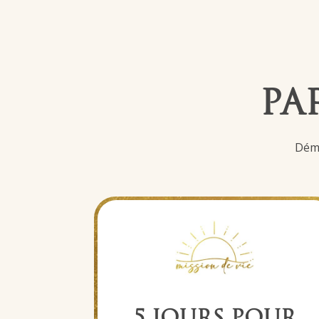
PA
Déma