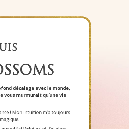
UIS
OSSOMS
ofond décalage avec le monde,
re vous murmurait qu’une vie
fance ! Mon intuition m’a toujours
 magique.
quand j’ai lâché prisé, j’ai alors