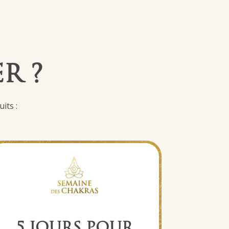
R ?
its :
5 JOURS POUR