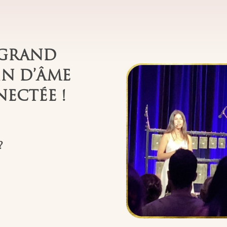
S GRAND
IN D’ÂME
ECTÉE !
?