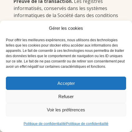
Preuve de la transaction.
Les registres
informatisés, conservés dans les systèmes
informatiques de la Société dans des conditions
raisonnables de sécurité, seront considérés
Gérer les cookies
comme les preuves des communications, des
Commandes et des paiements intervenus entre
Pour offrir les meilleures expériences, nous utilisons des technologies
les parties. L'archivage des bons de commande
telles que les cookies pour stocker et/ou accéder aux informations des
et des factures est effectué sur un support
appareils. Le fait de consentir à ces technologies nous permettra de traiter
des données telles que le comportement de navigation ou les ID uniques
fiable et durable pouvant être produit à titre de
sur ce site. Le fait de ne pas consentir ou de retirer son consentement peut
preuve.
avoir un effet négatif sur certaines caractéristiques et fonctions.
Accepter
Refuser
ARTICLE 7 –
CONDITIONS
TARIFAIRES
Voir les préférences
Tarifs applicables.
Le Produit commandé ou
Politique de confidentialité
Politique de confidentialité
le Service auquel il a été souscrit est vendu aux