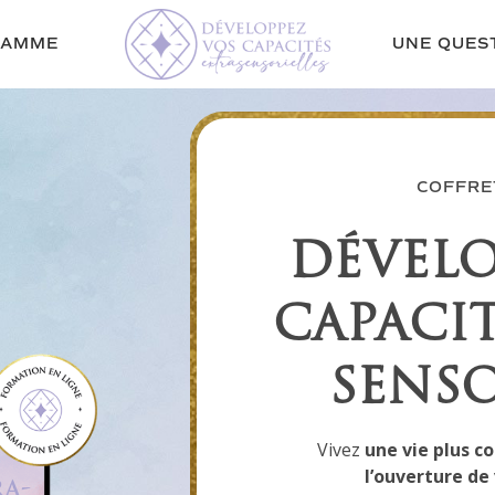
RAMME
UNE QUES
COFFRET
DÉVELO
CAPACIT
SENSO
Vivez
u
ne vie plus 
l’ouverture de