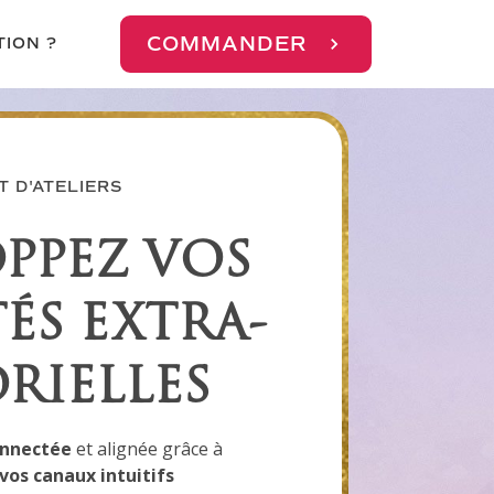
COMMANDER
TION ?
 D'ATELIERS
PPEZ VOS
ÉS EXTRA-
RIELLES
connectée
et alignée grâce à
 vos canaux intuitifs