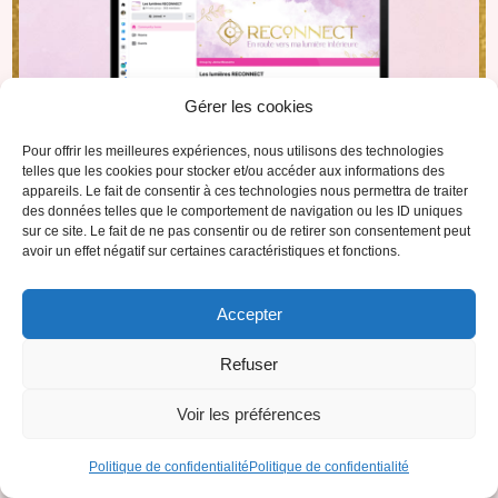
Gérer les cookies
Pour offrir les meilleures expériences, nous utilisons des technologies
telles que les cookies pour stocker et/ou accéder aux informations des
appareils. Le fait de consentir à ces technologies nous permettra de traiter
des données telles que le comportement de navigation ou les ID uniques
sur ce site. Le fait de ne pas consentir ou de retirer son consentement peut
avoir un effet négatif sur certaines caractéristiques et fonctions.
BONUS 1
LE FORUM DE LA
Accepter
COMMUNAUTÉ
Refuser
Voir les préférences
Vous aurez accès au forum privé de
RECONNECT, hors de tout réseau social, pour
Politique de confidentialité
Politique de confidentialité
pouvoir
échanger avec les autres membres
,