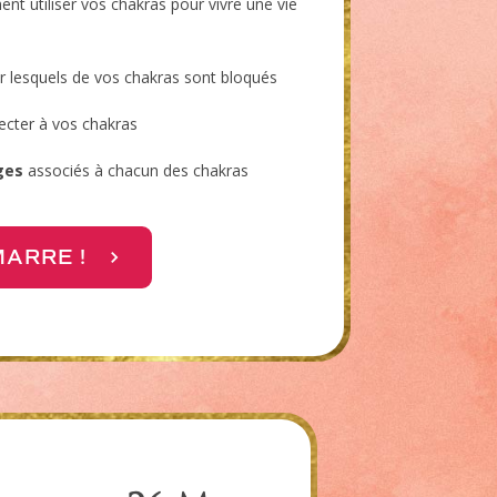
t utiliser vos chakras pour
vivre une vie
er lesquels de vos chakras sont bloqués
cter à vos chakras
ges
associés à chacun des chakras
MARRE !