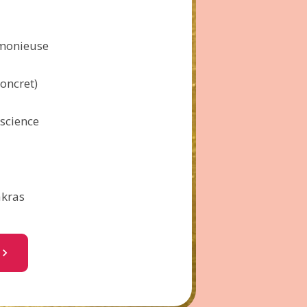
rmonieuse
concret)
science
akras