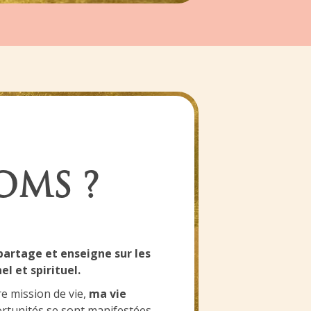
OMS ?
partage et enseigne sur les
l et spirituel
.
e mission de vie
,
ma vie
rtunités se sont manifestées,