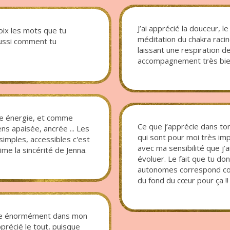
J’ai apprécié la douceur, l
oix les mots que tu
méditation du chakra racin
aussi comment tu
laissant une respiration d
accompagnement très bienv
elle énergie, et comme
Ce que j’apprécie dans ton
s apaisée, ancrée ... Les
qui sont pour moi très impo
 simples, accessibles c'est
avec ma sensibilité que j’
'aime la sincérité de Jenna.
évoluer. Le fait que tu do
autonomes correspond co
du fond du cœur pour ça !!
ide énormément dans mon
pprécié le tout, puisque