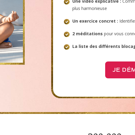
Une vidéo explicative :
Commen
plus harmonieuse
Un exercice concret :
Identifi
2 méditations
pour vous conne
La liste des différents bloca
JE DÉ