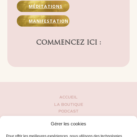
MÉDITATIONS
MANIFESTATION
COMMENCEZ ICI :
ACCUEIL
LA BOUTIQUE
PODCAST
MON HISTOIRE
Gérer les cookies
BLOG
ESPACE CLIENT
Pour offrir les meilleures expériences, nous utilisons des technologies