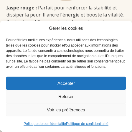
Jaspe rouge
:
Parfait pour renforcer la stabilité et
dissiper la peur. Il ancre l'énergie et booste la vitalité.
Portez-le en bijou, gardez-le dans votre poche, ou
Gérer les cookies
utilisez-le lors de vos méditations pour le chakra
racine.
Pour offrir les meilleures expériences, nous utilisons des technologies
telles que les cookies pour stocker et/ou accéder aux informations des
appareils. Le fait de consentir à ces technologies nous permettra de traiter
des données telles que le comportement de navigation ou les ID uniques
sur ce site. Le fait de ne pas consentir ou de retirer son consentement peut
avoir un effet négatif sur certaines caractéristiques et fonctions.
Accepter
Refuser
Hématite
:
Aide à recentrer l'énergie et à stabiliser
Voir les préférences
les émotions, idéale si vous vous sentez dispersé.
Placez-la près de vous pendant que vous travaillez ou
Politique de confidentialité
Politique de confidentialité
portez-la pour un ancrage constant.