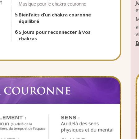
nt
J
Musique pour le chakra couronne
e
5
Bienfaits d’un chakra couronne
M
équilibré
a
6
5 jours pour reconnecter à vos
v
chakras
E