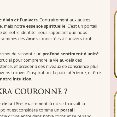
e divin et l'univers
. Contrairement aux autres
ue, mais notre
essence spirituelle
. C’est un portail
e de notre identité, nous rappelant que nous
us sommes des
âmes
connectées à l'univers tout
permet de ressentir un
profond sentiment d'unité
e crucial pour comprendre la vie au-delà des
tence, et accéder à des niveaux de conscience plus
ons trouver l'inspiration, la paix intérieure, et être
notre intuition
.
AKRA COURONNE ?
de la tête
, exactement là où se trouvait la
e point est considéré comme un
portail
ergie divine entre dans notre corps et se répand