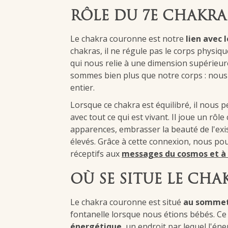
RÔLE DU 7E CHAKRA
Le chakra couronne est notre
lien avec l
chakras, il ne régule pas le corps physiq
qui nous relie à une dimension supérieur
sommes bien plus que notre corps : no
entier.
Lorsque ce chakra est équilibré, il nous 
avec tout ce qui est vivant. Il joue un rôl
apparences, embrasser la beauté de l'exis
élevés. Grâce à cette connexion, nous pouv
réceptifs aux
messages du cosmos et à 
OÙ SE SITUE LE CH
Le chakra couronne est situé
au sommet 
fontanelle lorsque nous étions bébés. C
énergétique
, un endroit par lequel l'én