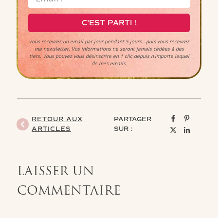
C'EST PARTI !
Vous recevrez un email par jour pendant 5 jours - puis vous recevrez
ma newsletter. Vos informations ne seront jamais cédées à des
tiers.
Vous pouvez vous désinscrire en 1 clic depuis n'importe lequel
de mes emails.
RETOUR AUX
PARTAGER
ARTICLES
SUR :
LAISSER UN
COMMENTAIRE