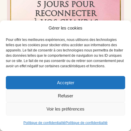
5 JOURS POUR
RECONNECTER
À VOS CHAKRAS
Gérer les cookies
Recevez 5 jours de conseils et exercices
gratuits pour vous reconnecter à vos
Pour offrir les meilleures expériences, nous utilisons des technologies
chakras :
telles que les cookies pour stocker et/ou accéder aux informations des
appareils. Le fait de consentir à ces technologies nous permettra de traiter
des données telles que le comportement de navigation ou les ID uniques
Utiliser vos chakras pour
une vie harmonieuse
sur ce site. Le fait de ne pas consentir ou de retirer son consentement peut
avoir un effet négatif sur certaines caractéristiques et fonctions.
Identifiez vos chakras bloqués
Accepter
Méditation
de
connexion à vos chakras
Refuser
Méditation pour
rééquilibrer le chakra racine
Liste des blocages associés à chaque
Voir les préférences
chakra
Politique de confidentialité
Politique de confidentialité
Inscrivez-vous gratuitement pour démarrer