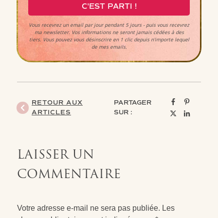
C'EST PARTI !
Vous recevrez un email par jour pendant 5 jours - puis vous recevrez
ma newsletter. Vos informations ne seront jamais cédées à des
tiers.
Vous pouvez vous désinscrire en 1 clic depuis n'importe lequel
de mes emails.
RETOUR AUX
PARTAGER
ARTICLES
SUR :
LAISSER UN
COMMENTAIRE
Votre adresse e-mail ne sera pas publiée.
Les