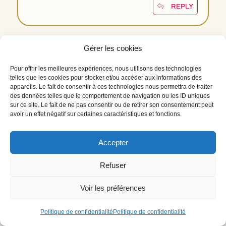
REPLY
Gérer les cookies
CHRISTINE PAJARES
27 janvier 2022 à 19 h 35 min
Pour offrir les meilleures expériences, nous utilisons des technologies
telles que les cookies pour stocker et/ou accéder aux informations des
appareils. Le fait de consentir à ces technologies nous permettra de traiter
Ce n’est pas un commentaire mais une question
des données telles que le comportement de navigation ou les ID uniques
que je me pose !!!
sur ce site. Le fait de ne pas consentir ou de retirer son consentement peut
avoir un effet négatif sur certaines caractéristiques et fonctions.
A-t-on un prénom au-niveau de notre âme ?
Autre que celui de notre incarnation !!!
Accepter
REPLY
Refuser
Voir les préférences
SOLEIL
2 novembre 2023 à 6 h 36 min
Politique de confidentialité
Politique de confidentialité