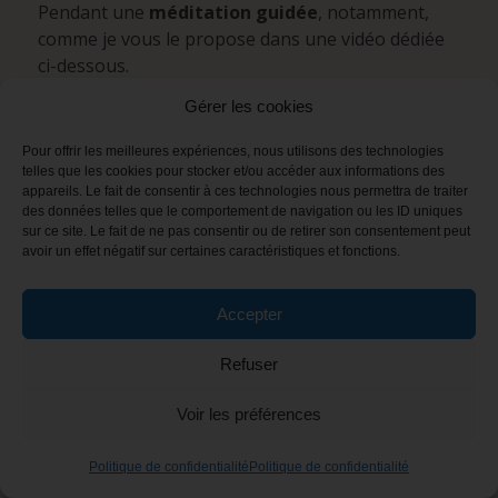
Pendant une
méditation guidée
, notamment,
comme je vous le propose dans une vidéo dédiée
ci-dessous.
Les animaux totem peuvent se présenter
dans
Gérer les cookies
nos rêves
ou simplement dans votre
vie
Pour offrir les meilleures expériences, nous utilisons des technologies
quotidienne
par le
biais
de signes répétés ou
telles que les cookies pour stocker et/ou accéder aux informations des
d’une présence que vous allez sentir.
appareils. Le fait de consentir à ces technologies nous permettra de traiter
des données telles que le comportement de navigation ou les ID uniques
Vous pouvez par exemple
entendre quelqu’un en
sur ce site. Le fait de ne pas consentir ou de retirer son consentement peut
parler
, puis voir une image dans un magazine,
avoir un effet négatif sur certaines caractéristiques et fonctions.
dans un livre, à la télé, et recevoir d’autres
signes
récurrents
.
Accepter
Vous pourriez peut-être
voir un symbole qui est
lié à l’animal
comme par exemple : voir plusieurs
Refuser
fois un fer à cheval dans un contexte inhabituel.
Voir les préférences
Autant de choses qui peuvent vous parler et vous
montrer qu’il y a effectivement
l’esprit d’un
Politique de confidentialité
Politique de confidentialité
animal
qui se présente à vous.