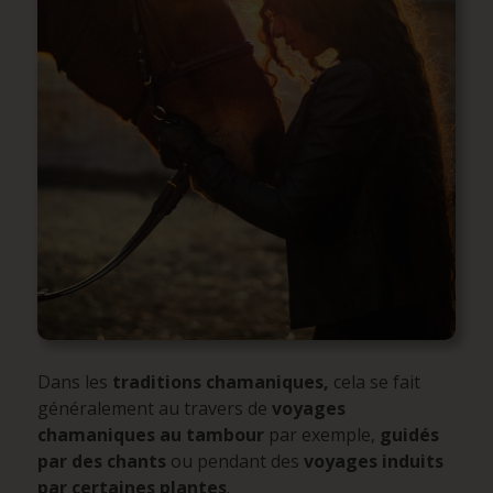
Dans les
traditions chamaniques,
cela se fait
généralement au travers de
voyages
chamaniques au tambour
par exemple,
guidés
par des chants
ou pendant des
voyages induits
par certaines plantes
.