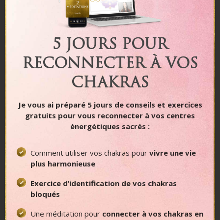
5 JOURS POUR
RECONNECTER À VOS
CHAKRAS
Mais dans notre monde terrestre il y a aussi
Je vous ai préparé 5 jours de conseils et exercices
énormément d’esprits lumineux et sages qui
gratuits pour vous reconnecter à vos centres
peuvent nous apporter de grands messages de
énergétiques sacrés :
sagesse et avec lesquels on peut interagir.
Je pense aux esprits des animaux totems, mais
il y
Comment utiliser vos chakras pour
vivre une vie
a aussi les esprits des pierres
, de certains
plus harmonieuse
cristaux.
Exercice d’identification de vos chakras
On peut se connecter avec l’essence de
bloqués
l’améthyste, du cristal de roche ou du diamant par
exemple, qui peuvent eux aussi nous enseigner
Une méditation
pour
connecter à vos chakras en