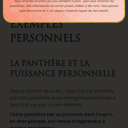
Vous recevrez un email par jour pendant 5 jours - puis vous recevrez ma
newsletter. Vos informations ne seront jamais cédées à des tiers. Vous pouvez
QUELQUES
vous désinscrire en 1 clic depuis n'importe lequel de mes emails.
EXEMPLES
PERSONNELS
LA PANTHÈRE ET LA
PUISSANCE PERSONNELLE
Depuis environ deux ans, l’esprit d’une panthère
qui s’est présentée à moi énergétiquement (elle a
aussi été vue par un ami médium).
Cette panthère par sa présence dans l’esprit,
en énergétique, est venue
m’apprendre à