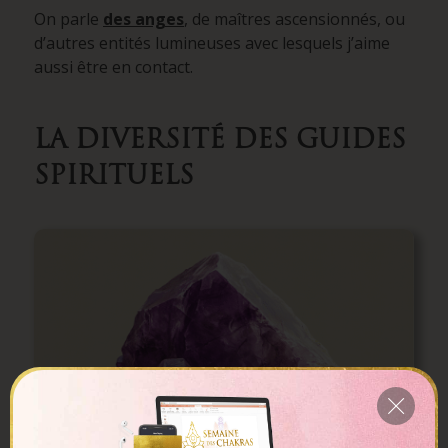
On parle
des anges
, de maîtres ascensionnés, ou
d’autres entités lumineuses avec lesquels j’aime
aussi être en contact.
LA DIVERSITÉ DES GUIDES
SPIRITUELS