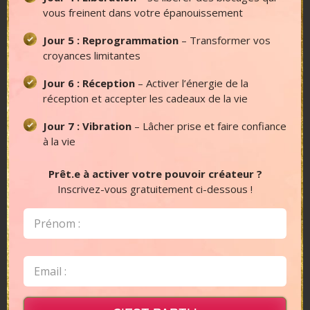
vous freinent dans votre épanouissement
Jour 5 : Reprogrammation
– Transformer vos
DÉFI MANIFESTATION
croyances limitantes
Jour 6 : Réception
– Activer l’énergie de la
Je vous ai préparé
une semaine d'exercices
réception et accepter les cadeaux de la vie
et actions concrètes pour vous aider à
activer votre pouvoir créateur et à
Jour 7 : Vibration
– Lâcher prise et faire confiance
manifester une vie qui vous ressemble :
à la vie
Jour 1 : Révélation
– Identifier ce que
Prêt.e à activer votre pouvoir créateur ?
votre âme désire vraiment
Inscrivez-vous gratuitement ci-dessous !
Jour 2 : Activation
– Gagner en clarté pour
manifester vos désirs
Jour 3 : Incarnation
– Changer d’identité
pour élever votre état vibratoire