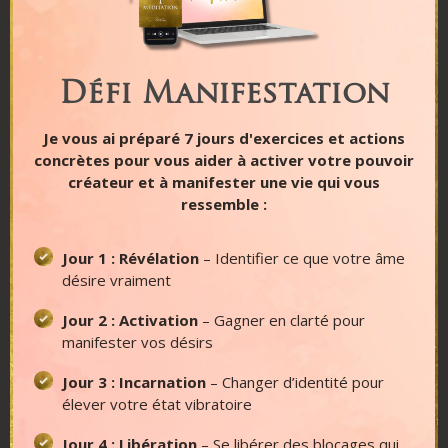
Je vous souhaite à tous de vivre une vie alignée,
douce, joyeuse, folle, grande, amusante, une vie
de rêve quoi ! Parce qu’on est ici pour vivre de
Défi Manifestation
belles choses avant tout.
Avec un torrent de lumière,
Je vous ai préparé 7 jours d'exercices et actions
concrètes pour vous aider à activer votre pouvoir
Jenna
créateur et à manifester une vie qui vous
Découvrir Claudia
ressemble :
Retrouver Claudia sur Facebook
Jour 1 : Révélation
– Identifier ce que votre âme
désire vraiment
Jour 2 : Activation
– Gagner en clarté pour
manifester vos désirs
Jour 3 : Incarnation
– Changer d’identité pour
élever votre état vibratoire
Jour 4 : Libération
– Se libérer des blocages qui