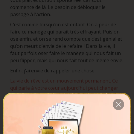
vous plait et qui soit spontanée. Car tout
commence de là. Le besoin de débloquer le
passage à l’action.
C’est comme lorsqu’on est enfant. On a peur de
faire ce manège qui parait très effrayant. Puis on
ose enfin, et on se rend compte que c’est génial et
qu’on meurt d’envie de le refaire ! Dans la vie, il
faut parfois oser faire le manège qui nous fait un
peu flipper, mais qui nous fait tout de même envie.
Enfin, j’ai envie de rappeler une chose.
La vie de rêve est en mouvement permanent. Ce
qui parle à votre cœur aujourd’hui peut changer
évoluer, et c’est très bien ainsi.
Nous sommes des
êtes de mouvement, de changement, de
transformation.
N’ayez pas peur de cela. Même,
c’est merveilleux ! On n’est jamais « arrivé ». La
« stabilité » n’existe que quand nous surfins sur la
vague et pas quand nous restons immobiles.