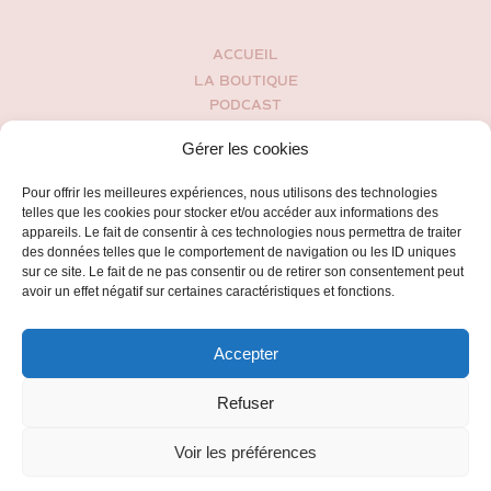
ACCUEIL
LA BOUTIQUE
PODCAST
MON HISTOIRE
Gérer les cookies
BLOG
ESPACE CLIENT
Pour offrir les meilleures expériences, nous utilisons des technologies
CONDITIONS GÉNÉRALES DE VENTES
telles que les cookies pour stocker et/ou accéder aux informations des
POLITIQUE DE CONFIDENTIALITÉ
appareils. Le fait de consentir à ces technologies nous permettra de traiter
des données telles que le comportement de navigation ou les ID uniques
CONTACT
sur ce site. Le fait de ne pas consentir ou de retirer son consentement peut
avoir un effet négatif sur certaines caractéristiques et fonctions.
Accepter
Refuser
Voir les préférences
2016 - 2025 jennablossoms.com - Tous droits réservés.
Site web par
Karengroc.com