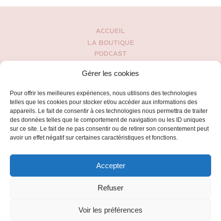
ACCUEIL
LA BOUTIQUE
PODCAST
MON HISTOIRE
Gérer les cookies
BLOG
ESPACE CLIENT
Pour offrir les meilleures expériences, nous utilisons des technologies
CONDITIONS GÉNÉRALES DE VENTES
telles que les cookies pour stocker et/ou accéder aux informations des
POLITIQUE DE CONFIDENTIALITÉ
appareils. Le fait de consentir à ces technologies nous permettra de traiter
des données telles que le comportement de navigation ou les ID uniques
CONTACT
sur ce site. Le fait de ne pas consentir ou de retirer son consentement peut
avoir un effet négatif sur certaines caractéristiques et fonctions.
Accepter
Refuser
Voir les préférences
2016 - 2025 jennablossoms.com - Tous droits réservés.