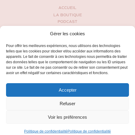
ACCUEIL
LA BOUTIQUE
PODCAST
MON HISTOIRE
Gérer les cookies
BLOG
ESPACE CLIENT
Pour offrir les meilleures expériences, nous utilisons des technologies
CONDITIONS GÉNÉRALES DE VENTES
telles que les cookies pour stocker et/ou accéder aux informations des
POLITIQUE DE CONFIDENTIALITÉ
appareils. Le fait de consentir à ces technologies nous permettra de traiter
des données telles que le comportement de navigation ou les ID uniques
CONTACT
sur ce site. Le fait de ne pas consentir ou de retirer son consentement peut
avoir un effet négatif sur certaines caractéristiques et fonctions.
Accepter
Refuser
Voir les préférences
2016 - 2025 jennablossoms.com - Tous droits réservés.
Site web par
Karengroc.com
Politique de confidentialité
Politique de confidentialité