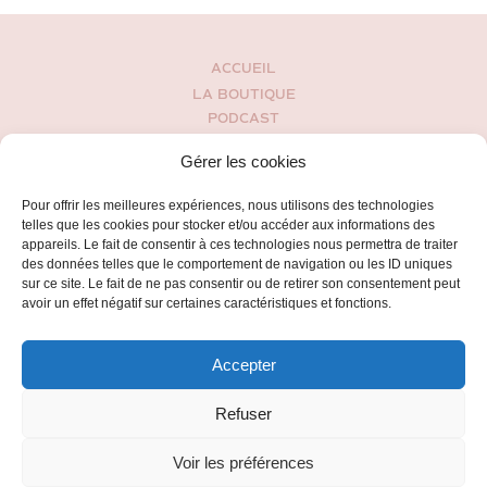
ACCUEIL
LA BOUTIQUE
PODCAST
MON HISTOIRE
Gérer les cookies
BLOG
ESPACE CLIENT
Pour offrir les meilleures expériences, nous utilisons des technologies
CONDITIONS GÉNÉRALES DE VENTES
telles que les cookies pour stocker et/ou accéder aux informations des
POLITIQUE DE CONFIDENTIALITÉ
appareils. Le fait de consentir à ces technologies nous permettra de traiter
des données telles que le comportement de navigation ou les ID uniques
CONTACT
sur ce site. Le fait de ne pas consentir ou de retirer son consentement peut
avoir un effet négatif sur certaines caractéristiques et fonctions.
Accepter
Refuser
Voir les préférences
2016 - 2025 jennablossoms.com - Tous droits réservés.