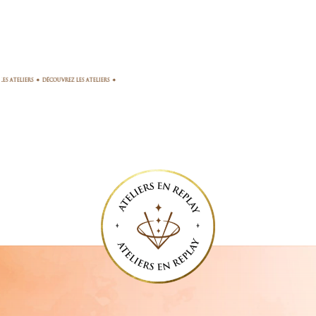
REZ LES ATELIERS
_
✦
_
DÉCOUVREZ LES ATELIERS
_
✦
_