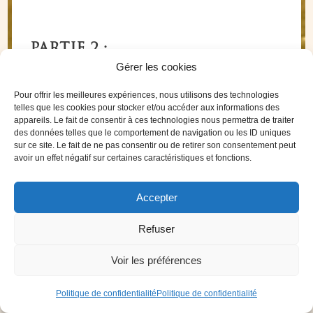
PARTIE 2 :
Gérer les cookies
Les étapes de la manifestation de
l’abondance
Pour offrir les meilleures expériences, nous utilisons des technologies
telles que les cookies pour stocker et/ou accéder aux informations des
appareils. Le fait de consentir à ces technologies nous permettra de traiter
Le pouvoir des pensées en application
des données telles que le comportement de navigation ou les ID uniques
sur ce site. Le fait de ne pas consentir ou de retirer son consentement peut
concrète pour attirer l’abondance
avoir un effet négatif sur certaines caractéristiques et fonctions.
Travail sur l’argent et l’abondance financière
Accepter
dans votre vie
Refuser
Manifester plus de temps pour vous dans
Voir les préférences
votre quotidien
Politique de confidentialité
Politique de confidentialité
Travail sur la foi et le lâcher-prise pour