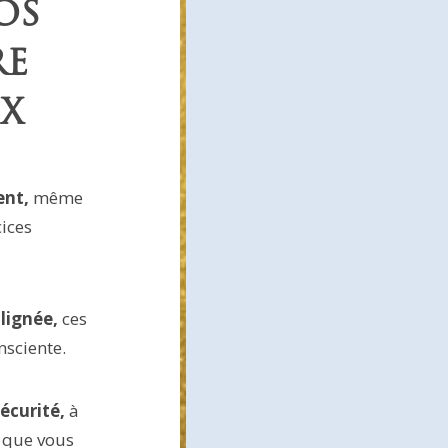
OS
RE
IX
ent,
même
cices
 lignée
,
ces
nsciente.
écurité
,
à
s que vous