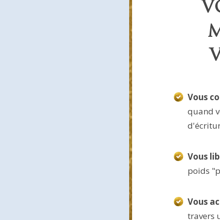
V
M
V
Vous co
quand vo
d'écritu
Vous lib
poids "p
Vous ac
travers 