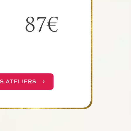
87€
S ATELIERS