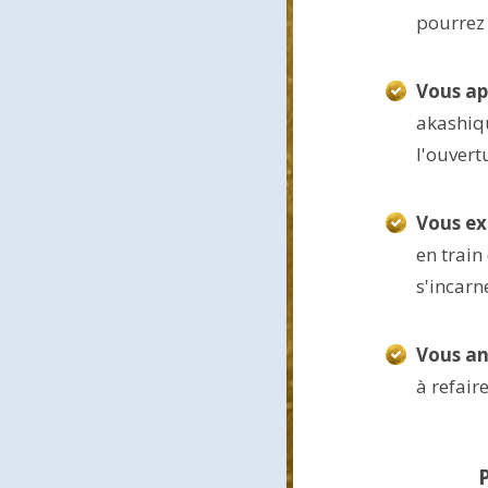
pourrez 
Vous ap
akashiqu
l'ouvert
Vous ex
en train
s'incarn
Vous an
à refair