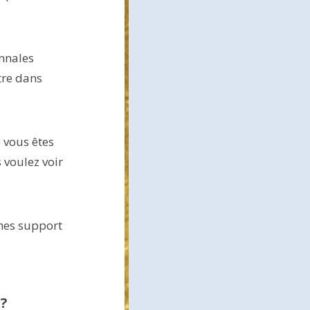
nnales
tre dans
vous êtes
 voulez voir
ches support
 ?