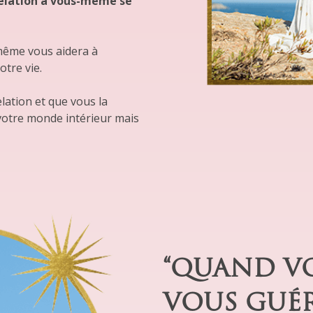
 relation à vous-même se
-même vous aidera à
tre vie.
lation et que vous la
 votre monde intérieur mais
“QUAND VO
VOUS GUÉR