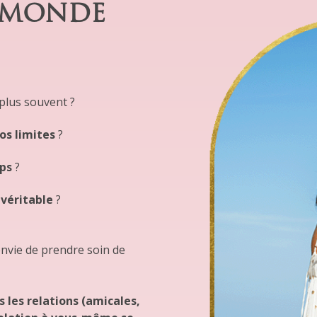
U MONDE
plus souvent ?
os limites
?
rps
?
 véritable
?
envie de prendre soin de
 les relations (amicales,