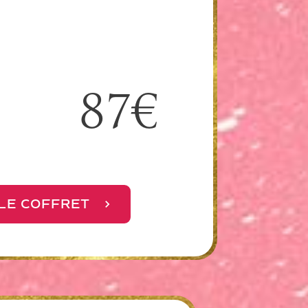
87€
LE COFFRET